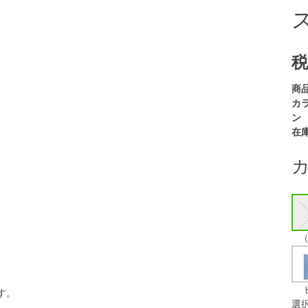
税
商
カ
ン
在
す。
選