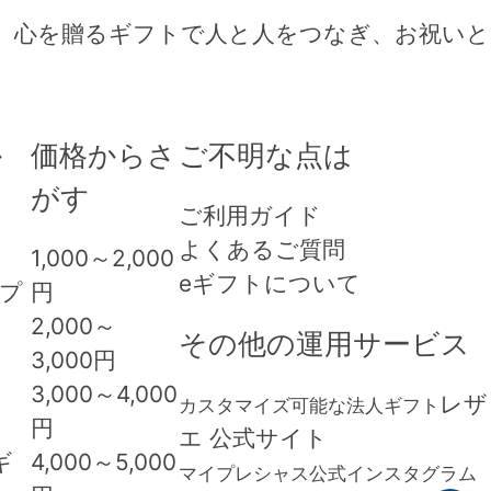
来、心を贈るギフトで人と人をつなぎ、お祝い
か
価格からさ
ご不明な点は
がす
ご利用ガイド
よくあるご質問
1,000
～
2,000
eギフトについて
 プ
円
2,000
～
その他の運用サービス
3,000
円
3,000
～
4,000
レザ
カスタマイズ可能な法人ギフト
円
エ 公式サイト
ギ
4,000
～
5,000
マイプレシャス公式インスタグラム