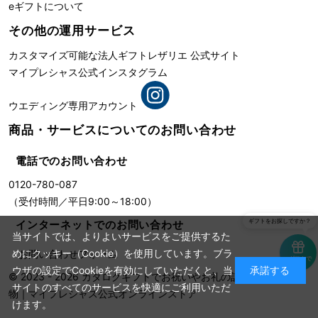
eギフトについて
その他の運用サービス
カスタマイズ可能な法人ギフト
レザリエ 公式サイト
マイプレシャス公式インスタグラム
ウエディング専用アカウント
商品・サービスについての
お問い合わせ
電話でのお問い合わせ
0120-780-087
（受付時間／平日9:00～18:00）
ギフトをお探しですか？
インターネットでのお問い合わせ
当サイトでは、よりよいサービスをご提供するた
めにクッキー（Cookie）を使用しています。ブラ
お問い合わせフォーム
eギフトで
贈る
ウザの設定でCookieを有効にしていただくと、当
承諾する
© 2023 - 2026
カタログギフトでお祝いやお礼の記念に残る贈り
サイトのすべてのサービスを快適にご利用いただ
物
｜
マイプレシャス公式オンラインストア
けます。