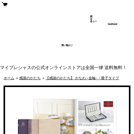
閉
メ
じ
ニュー
る
買い物かご
マイプレシャスの公式オンラインストアは全国一律 送料無料！
ホーム
>
感謝のかたち
>
【感謝のかたち】 かなわ -金輪-・冊子タイプ