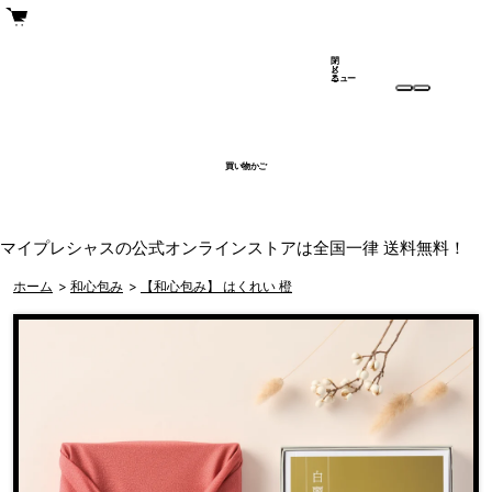
閉
メ
じ
ニュー
る
買い物かご
マイプレシャスの公式オンラインストアは全国一律 送料無料！
ホーム
>
和心包み
>
【和心包み】 はくれい 橙