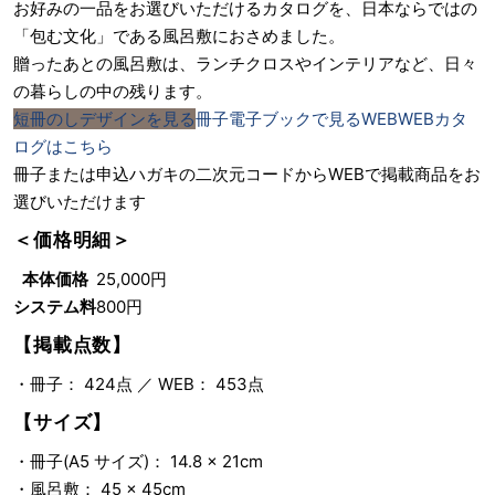
お好みの一品をお選びいただけるカタログを、日本ならではの
「包む文化」である風呂敷におさめました。
贈ったあとの風呂敷は、ランチクロスやインテリアなど、日々
の暮らしの中の残ります。
短冊のし
デザインを見る
冊子
電子ブックで見る
WEB
WEBカタ
ログはこちら
冊子または申込ハガキの二次元コードからWEBで掲載商品をお
選びいただけます
＜価格明細＞
本体価格
25,000円
システム料
800円
【掲載点数】
・冊子： 424点 ／ WEB： 453点
【サイズ】
・冊子(A5 サイズ)： 14.8 × 21cm
・風呂敷： 45 × 45cm