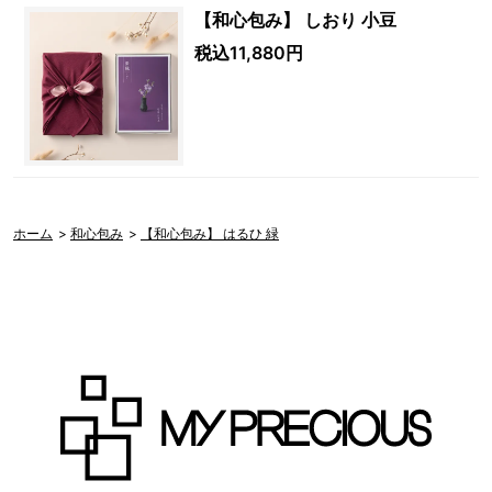
【和心包み】 しおり 小豆
税込11,880円
ホーム
>
和心包み
>
【和心包み】 はるひ 緑