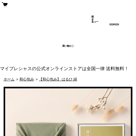
閉
メ
じ
ニュー
る
買い物かご
マイプレシャスの公式オンラインストアは全国一律 送料無料！
ホーム
>
和心包み
>
【和心包み】 はるひ 緑