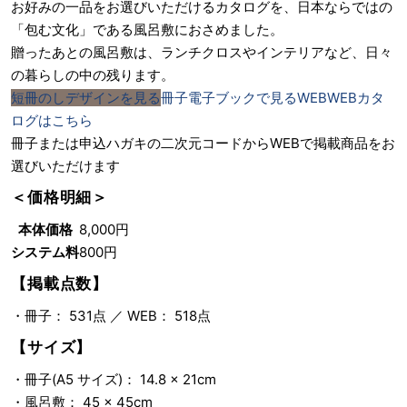
お好みの一品をお選びいただけるカタログを、日本ならではの
「包む文化」である風呂敷におさめました。
贈ったあとの風呂敷は、ランチクロスやインテリアなど、日々
の暮らしの中の残ります。
短冊のし
デザインを見る
冊子
電子ブックで見る
WEB
WEBカタ
ログはこちら
冊子または申込ハガキの二次元コードからWEBで掲載商品をお
選びいただけます
＜価格明細＞
本体価格
8,000円
システム料
800円
【掲載点数】
・冊子： 531点 ／ WEB： 518点
【サイズ】
・冊子(A5 サイズ)： 14.8 × 21cm
・風呂敷： 45 × 45cm