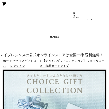
閉
メ
じ
ニュー
る
買い物かご
マイプレシャスの公式オンラインストアは全国一律 送料無料！
ホー
>
チョイスギフトコ
>
【チョイスギフトコレクション】 フェイリコー
ム
レクション
ス・巾着カードタイプ