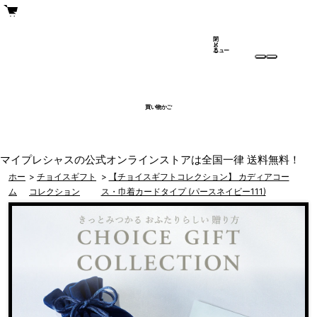
閉
メ
じ
ニュー
る
買い物かご
マイプレシャスの公式オンラインストアは全国一律 送料無料！
ホー
>
チョイスギフト
>
【チョイスギフトコレクション】 カディアコー
ム
コレクション
ス・巾着カードタイプ (パースネイビー111)