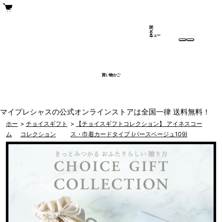
閉
メ
じ
ニュー
る
買い物かご
マイプレシャスの公式オンラインストアは全国一律 送料無料！
ホー
>
チョイスギフト
>
【チョイスギフトコレクション】 アイネスコー
ム
コレクション
ス・巾着カードタイプ (パースベージュ109)