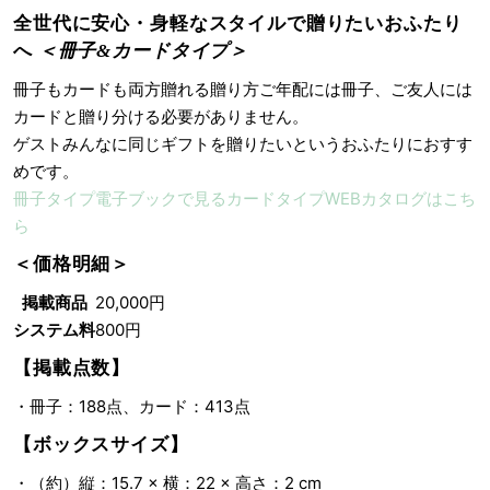
全世代に安心・身軽なスタイルで贈りたいおふたり
へ
＜冊子&カードタイプ＞
冊子もカードも両方贈れる贈り方ご年配には冊子、ご友人には
カードと贈り分ける必要がありません。
ゲストみんなに同じギフトを贈りたいというおふたりにおすす
めです。
冊子タイプ
電子ブックで見る
カードタイプ
WEBカタログはこち
ら
＜価格明細＞
掲載商品
20,000円
システム料
800円
【掲載点数】
・冊子：188点、カード：413点
【ボックスサイズ】
・（約）縦：15.7 × 横：22 × 高さ：2 cm