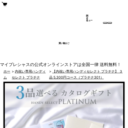
閉
メ
じ
ニュー
る
買い物かご
マイプレシャスの公式オンラインストアは全国一律 送料無料！
ホー
>
内祝い専用ハンディ
>
【内祝い専用ハンディセレクト プラチナ】 ３
ム
セレクト プラチナ
品 5,300円コース（プラチナ301）