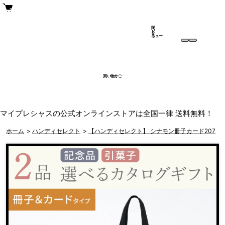
閉
メ
じ
ニュー
る
買い物かご
マイプレシャスの公式オンラインストアは全国一律 送料無料！
ホーム
>
ハンディセレクト
>
【ハンディセレクト】 シナモン冊子カード207