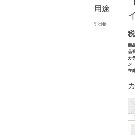
用途
引出物
税
商
品番
カ
ン
在