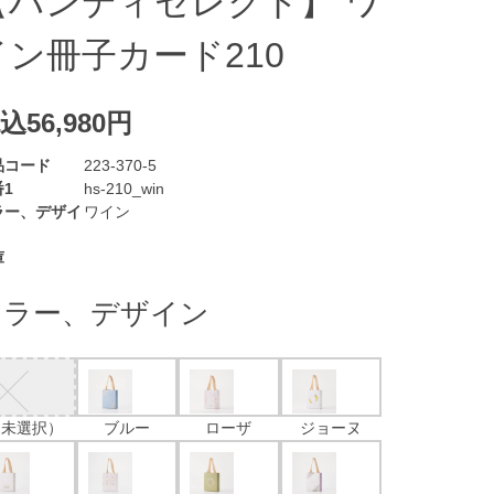
【ハンディセレクト】 ワ
イン冊子カード210
込56,980円
品コード
223-370-5
1
hs-210_win
ラー、デザイ
ワイン
庫
カラー、デザイン
（未選択）
ブルー
ローザ
ジョーヌ