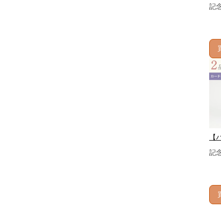
記
【
記