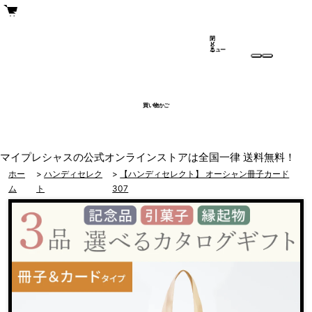
閉
メ
じ
ニュー
る
買い物かご
マイプレシャスの公式オンラインストアは全国一律 送料無料！
ホー
>
ハンディセレク
>
【ハンディセレクト】 オーシャン冊子カード
ム
ト
307