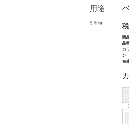
用途
引出物
税
商
品番
カ
ン
在