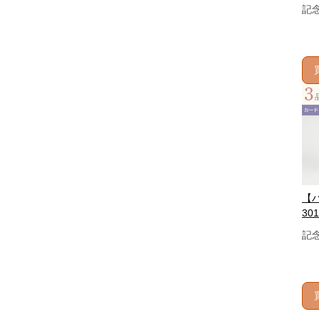
記
【
301
記