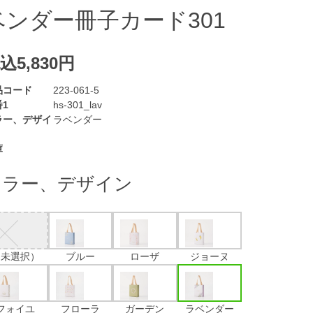
ベンダー冊子カード301
込5,830円
品コード
223-061-5
1
hs-301_lav
ラー、デザイ
ラベンダー
庫
カラー、デザイン
（未選択）
ブルー
ローザ
ジョーヌ
フォイユ
フローラ
ガーデン
ラベンダー