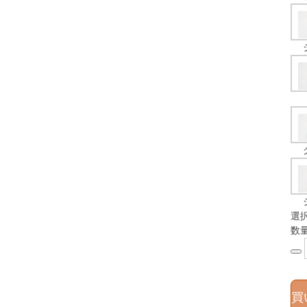
選
数
買