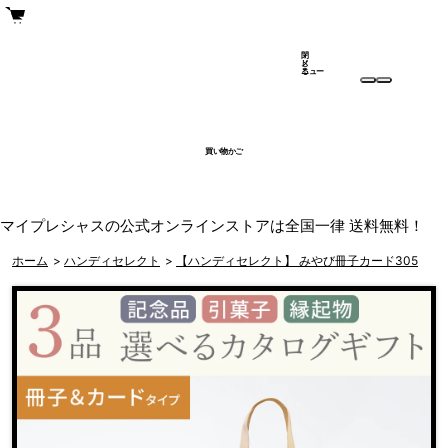
閉
メ
じ
ニュー
る
買い物かご
マイプレシャスの公式オンラインストアは全国一律 送料無料！
ホーム
>
ハンディセレクト
>
【ハンディセレクト】 みやび冊子カード305