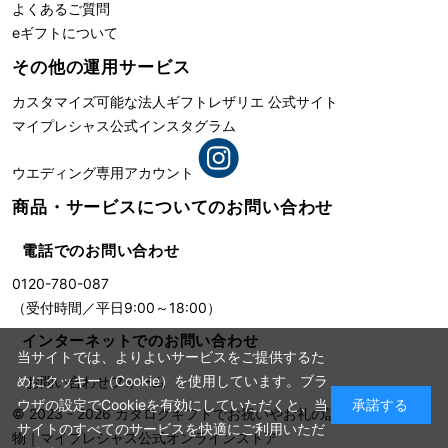
よくあるご質問
eギフトについて
その他の運用サービス
カスタマイズ可能な法人ギフト
レザリエ 公式サイト
マイプレシャス公式インスタグラム
ウエディング専用アカウント
商品・サービスについての
お問い合わせ
電話でのお問い合わせ
0120-780-087
（受付時間／平日9:00～18:00）
インターネットでのお問い合わせ
当サイトでは、よりよいサービスをご提供するた
めにクッキー（Cookie）を使用しています。ブラ
お問い合わせフォーム
ウザの設定でCookieを有効にしていただくと、当
承諾する
© 2023 - 2026
カタログギフトでお祝いやお礼の記念に残る贈り
サイトのすべてのサービスを快適にご利用いただ
物
｜
マイプレシャス公式オンラインストア