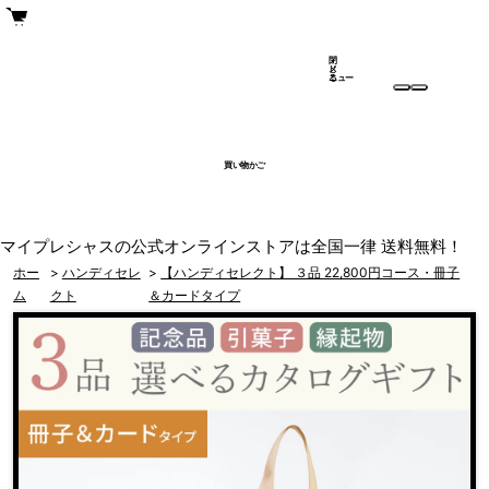
閉
メ
じ
ニュー
る
買い物かご
マイプレシャスの公式オンラインストアは全国一律 送料無料！
ホー
>
ハンディセレ
>
【ハンディセレクト】 ３品 22,800円コース・冊子
ム
クト
＆カードタイプ