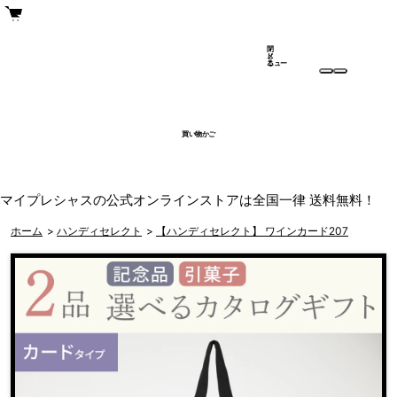
閉
メ
じ
ニュー
る
買い物かご
マイプレシャスの公式オンラインストアは全国一律 送料無料！
ホーム
>
ハンディセレクト
>
【ハンディセレクト】 ワインカード207