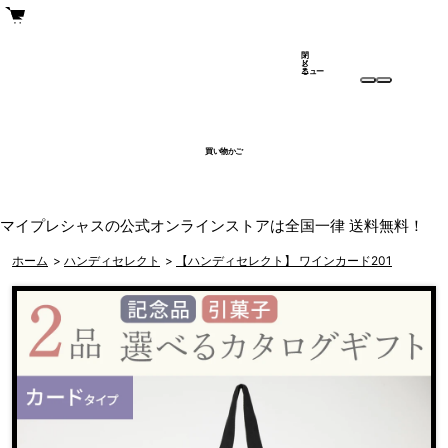
閉
メ
じ
ニュー
る
買い物かご
マイプレシャスの公式オンラインストアは全国一律 送料無料！
ホーム
>
ハンディセレクト
>
【ハンディセレクト】 ワインカード201