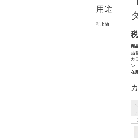
用途
引出物
税
商
品番
カ
ン
在