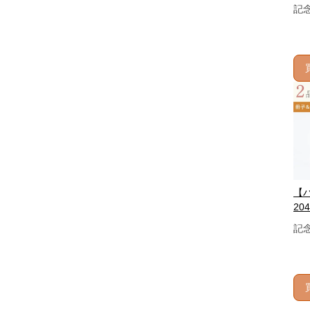
記
【
204
記