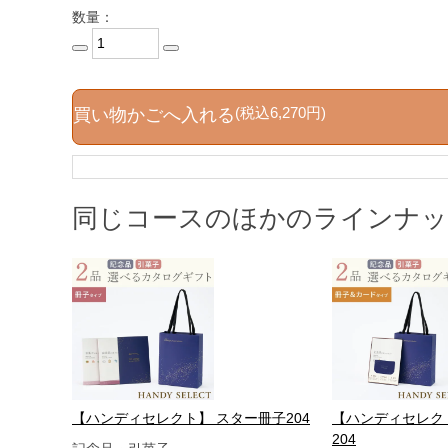
数量：
(税込6,270円)
買い物かごへ入れる
同じコースのほかのラインナ
【ハンディセレクト】 スター冊子204
【ハンディセレク
204