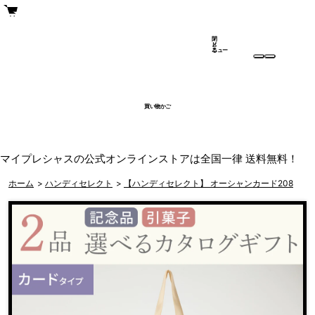
閉
メ
じ
ニュー
る
買い物かご
マイプレシャスの公式オンラインストアは全国一律 送料無料！
ホーム
>
ハンディセレクト
>
【ハンディセレクト】 オーシャンカード208