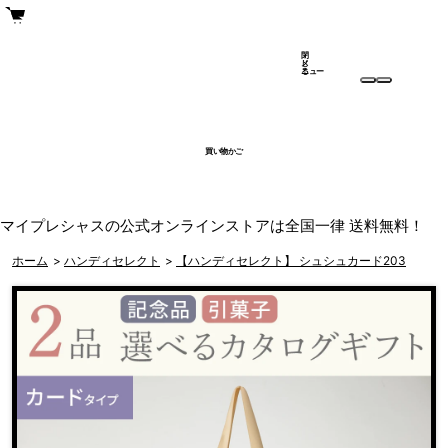
閉
メ
じ
ニュー
る
買い物かご
マイプレシャスの公式オンラインストアは全国一律 送料無料！
ホーム
>
ハンディセレクト
>
【ハンディセレクト】 シュシュカード203