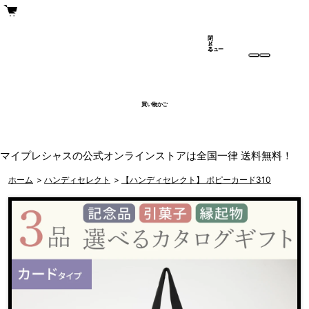
閉
メ
じ
ニュー
る
買い物かご
マイプレシャスの公式オンラインストアは全国一律 送料無料！
ホーム
>
ハンディセレクト
>
【ハンディセレクト】 ポピーカード310