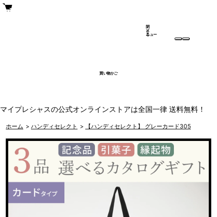
閉
メ
じ
ニュー
る
買い物かご
マイプレシャスの公式オンラインストアは全国一律 送料無料！
ホーム
>
ハンディセレクト
>
【ハンディセレクト】 グレーカード305