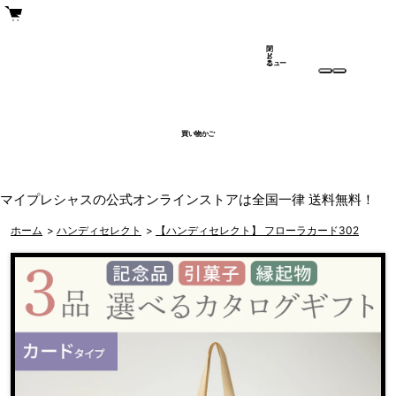
閉
メ
じ
ニュー
る
買い物かご
マイプレシャスの公式オンラインストアは全国一律 送料無料！
ホーム
>
ハンディセレクト
>
【ハンディセレクト】 フローラカード302