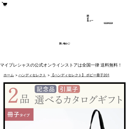
閉
メ
じ
ニュー
る
買い物かご
マイプレシャスの公式オンラインストアは全国一律 送料無料！
ホーム
>
ハンディセレクト
>
【ハンディセレクト】 ポピー冊子201