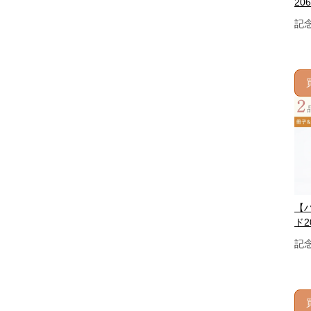
206
記
【
ド2
記