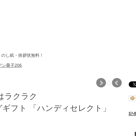
・のし紙・挨拶状無料！
ン冊子206
はラクラク
ギフト 「ハンディセレクト」
記