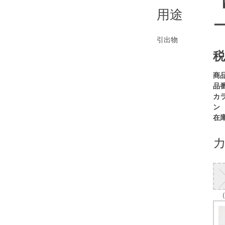
用途
引出物
税
商
品番
カ
ン
在