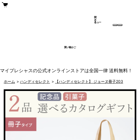
閉
メ
じ
ニュー
る
買い物かご
マイプレシャスの公式オンラインストアは全国一律 送料無料！
ホーム
>
ハンディセレクト
>
【ハンディセレクト】 ジョーヌ冊子203