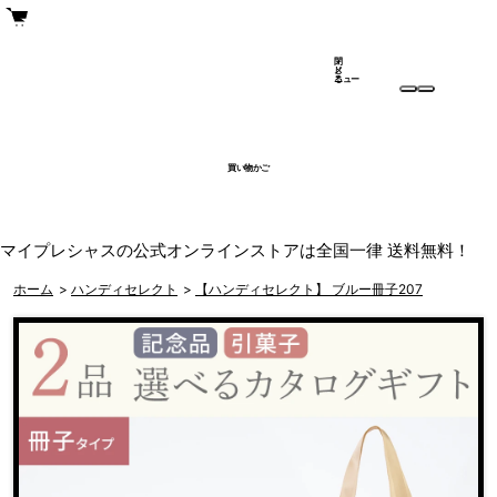
閉
メ
じ
ニュー
る
買い物かご
マイプレシャスの公式オンラインストアは全国一律 送料無料！
ホーム
>
ハンディセレクト
>
【ハンディセレクト】 ブルー冊子207