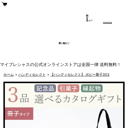
閉
メ
じ
ニュー
る
買い物かご
マイプレシャスの公式オンラインストアは全国一律 送料無料！
ホーム
>
ハンディセレクト
>
【ハンディセレクト】 ポピー冊子303