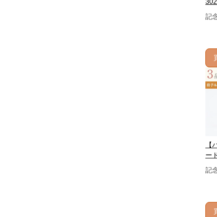
302
記
【
ード
記