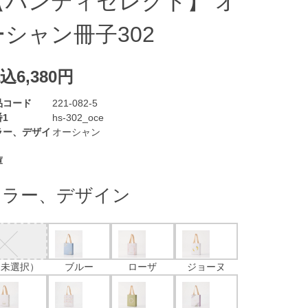
【ハンディセレクト】 オ
ーシャン冊子302
込6,380円
品コード
221-082-5
1
hs-302_oce
ラー、デザイ
オーシャン
庫
カラー、デザイン
（未選択）
ブルー
ローザ
ジョーヌ