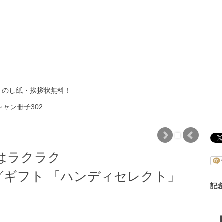
・のし紙・挨拶状無料！
ャン冊子302
はラクラク
ギフト 「ハンディセレクト」
記