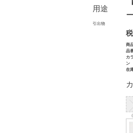
用途
引出物
税
商
品番
カ
ン
在