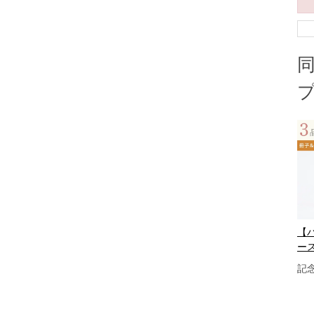
【ハ
ー
記