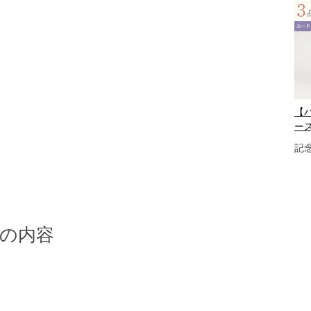
【ハ
ー
記
の内容