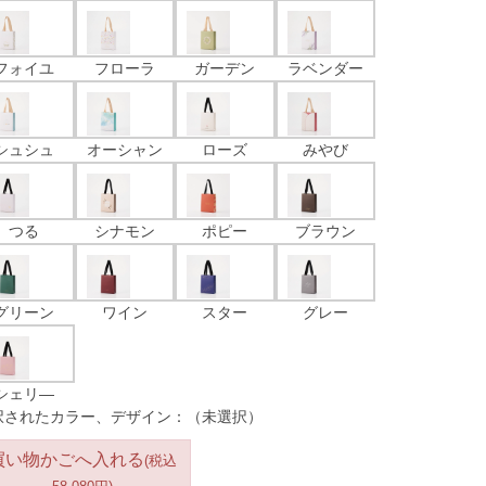
フォイユ
フローラ
ガーデン
ラベンダー
シュシュ
オーシャン
ローズ
みやび
つる
シナモン
ポピー
ブラウン
グリーン
ワイン
スター
グレー
シェリ―
択されたカラー、デザイン：（未選択）
買い物かごへ入れる
(税込