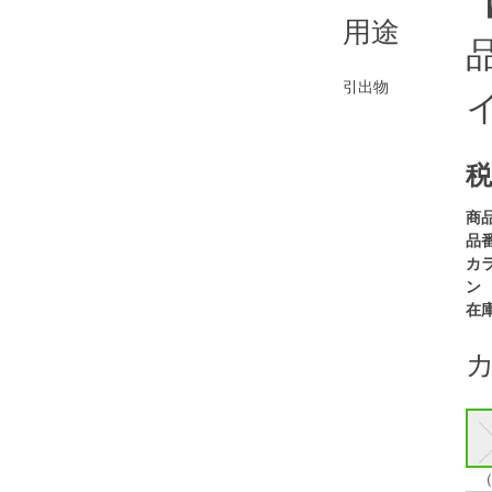
用途
引出物
税
商
品番
カ
ン
在