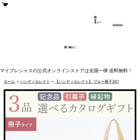
閉
メ
じ
ニュー
る
買い物かご
マイプレシャスの公式オンラインストアは全国一律 送料無料！
ホーム
>
ハンディセレクト
>
【ハンディセレクト】 ブルー冊子301