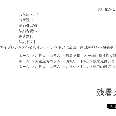
買い物かご
お祝い・お礼
出産祝い
結婚引出物
結婚内祝い
香典返し
法人ギフト
マイプレシャスの公式オンラインストアは全国一律 送料無料＆包装紙
ホーム
>
お役立ちコラム
>
残暑見舞いと一緒に贈り物を
ホーム
>
お役立ちコラム
>
お祝い・お礼
>
残暑見舞いと
ホーム
>
お役立ちコラム
>
お祝い・お礼
>
季節の挨拶
残暑