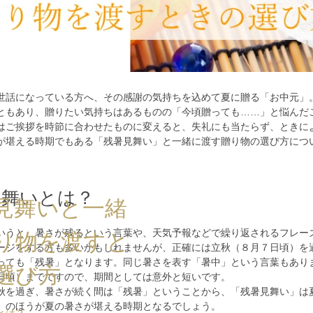
世話になっている方へ、その感謝の気持ちを込めて夏に贈る「お中元」
ともあり、贈りたい気持ちはあるものの「今頃贈っても……」と悩んだ
はご挨拶を時節に合わせたものに変えると、失礼にも当たらず、ときに
が堪える時期でもある「残暑見舞い」と一緒に渡す贈り物の選び方につ
見舞いとは？
見舞いと一緒
いうと、暑さが残るという言葉や、天気予報などで繰り返されるフレー
り物を渡すと
ージをする方も多いかもしれませんが、正確には
立秋（８月７日頃）を
っても「残暑」
となります。同じ暑さを表す「
暑中
」という言葉もあり
選び方
日頃）まで
ですので、期間としては意外と短いです。
秋を過ぎ、暑さが続く間は「残暑」ということから、
「残暑見舞い」は
」のほうが夏の暑さが堪える時期
となるでしょう。