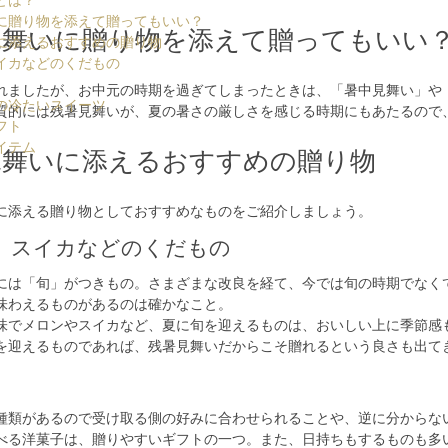
とは？
に贈り物を添えて贈ってもいい？
見舞いに贈り物を添えて贈ってもいい
に添えるおすすめの贈り物
イカなどのくだもの
れましたが、お中元の時期を過ぎてしまったときは、「
暑中見舞い
」や
の冷たいスイーツ
質的には残暑見舞いが、夏の暑さの厳しさを感じる時期にもあたるので
フト
イテム
見舞いに添えるおすすめの贈り物
に添える贈り物としておすすめなものをご紹介しましょう。
、スイカなどのくだもの
には「旬」がつきもの。さまざまな改良を経て、今では旬の時期でなく
味わえるものがあるのは確かなこと。
味でメロンやスイカなど、
夏に旬を迎えるものは、おいしい上に季節感
を迎えるものであれば、残暑見舞いだからこそ贈れるという良さも出て
種類があるので受け取る側の好みに合わせられることや、逆に分からな
べる洋菓子は、贈りやすいギフトの一つ。また、日持ちもするものも多