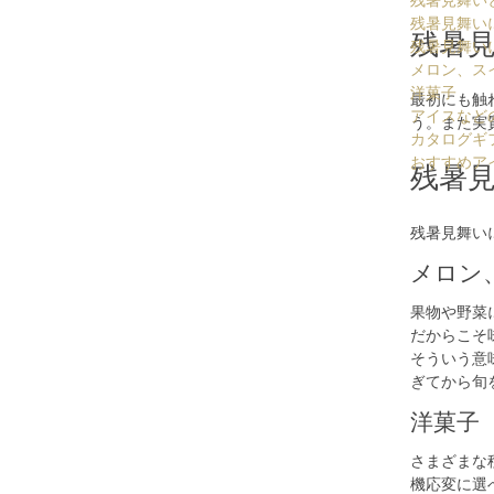
残暑見舞い
残暑見舞い
残暑
残暑見舞い
メロン、ス
洋菓子
最初にも触
アイスなど
う。また実
カタログギ
おすすめア
残暑
残暑見舞い
メロン
果物や野菜
だからこそ
そういう意
ぎてから旬
洋菓子
さまざまな
機応変に選