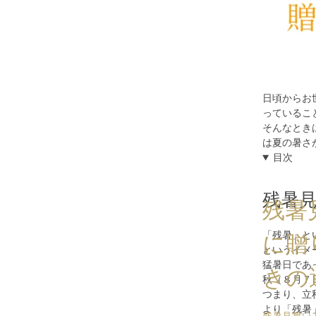
日頃からお
っているこ
そんなとき
は夏の暑さ
目次
残暑
残暑
「
残暑
」と
に贈
というイメ
猛暑日であ
きの
秋（８月７
つまり、立
より「残暑