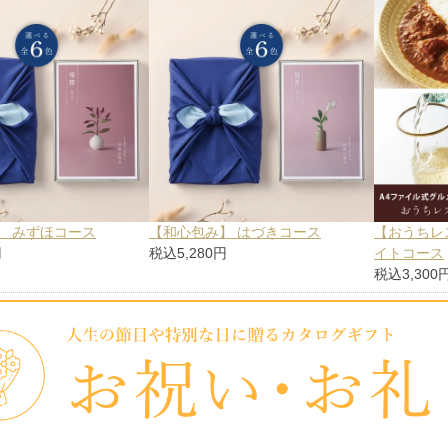
】 みずほコース
【和心包み】 はづきコース
【おうちレ
円
税込5,280円
イトコース
税込3,300