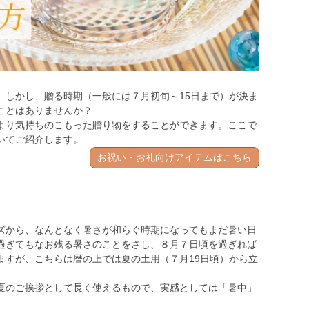
。しかし、贈る時期（一般には７月初旬～15日まで）が決ま
ことはありませんか？
より気持ちのこもった贈り物をすることができます。ここで
いてご紹介します。
お祝い・お礼向けアイテムはこちら
ズから、なんとなく暑さが和らぐ時期になってもまだ暑い日
過ぎてもなお残る暑さのこと
をさし、
８月７日頃を過ぎれば
ますが、こちらは暦の上では
夏の土用（７月19日頃）から立
夏のご挨拶として長く使えるもので、実感としては「暑中」