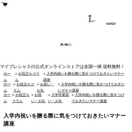
閉
メ
じ
ニュー
る
買い物かご
マイプレシャスの公式オンラインストアは全国一律 送料無料！
ホー
>
お役立ちコラ
>
入学内祝いを贈る際に気をつけておきたいマナー
ム
ム
講座
ホー
>
お役立ちコ
>
お祝い・
>
入学内祝いを贈る際に気をつけておきた
ム
ラム
お礼
いマナー講座
ホー
>
お役立ち
>
お祝
>
入学卒業祝
>
入学内祝いを贈る際に気をつけ
ム
コラム
い・お礼
い・お礼
ておきたいマナー講座
入学内祝いを贈る際に気をつけておきたいマナー
講座