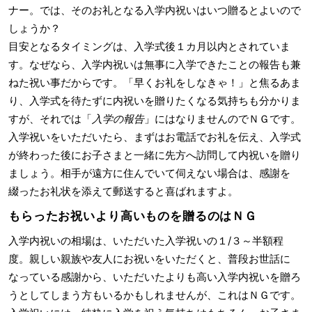
ナー。では、そのお礼となる入学内祝いはいつ贈るとよいので
しょうか？
目安となるタイミングは、入学式後１カ月以内とされていま
す。なぜなら、入学内祝いは無事に入学できたことの報告も兼
ねた祝い事だからです。「早くお礼をしなきゃ！」と焦るあま
り、入学式を待たずに内祝いを贈りたくなる気持ちも分かりま
すが、それでは「
入学の報告
」にはなりませんのでＮＧです。
入学祝いをいただいたら、まずはお電話でお礼を伝え、入学式
が終わった後にお子さまと一緒に先方へ訪問して内祝いを贈り
ましょう。相手が遠方に住んでいて伺えない場合は、感謝を
綴ったお礼状を添えて郵送すると喜ばれますよ。
もらったお祝いより高いものを贈るのはＮＧ
入学内祝いの相場は、いただいた入学祝いの１/３～半額程
度。親しい親族や友人にお祝いをいただくと、普段お世話に
なっている感謝から、いただいたよりも高い入学内祝いを贈ろ
うとしてしまう方もいるかもしれませんが、これはＮＧです。