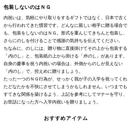
包装しないのはＮＧ
内祝いは、気軽にやり取りをするギフトではなく、日本で古く
から行われてきた慣習です。どんなに親しい相手に贈る場合で
も、包装をしないのはＮＧ。形式を重んじてきちんと包装し、
さらにのしを付けることで感謝の気持ちを伝えてください。
ちなみに、のしには、贈り物に直接掛けてその上から包装する
「
内のし
」と、包装紙の上から掛ける「
外のし
」があります。
自身の慶事を祝う内祝いの場合は、外側からのしが見えない
「
内のし
」で、控えめに贈りましょう。
たった一つのＮＧ行為が、せっかく我が子の入学を祝ってくれ
たどなたかを不快にさせてしまうかもしれません。いつまでも
すてきな関係を築けるよう、上記を参考にしてマナーを守り、
お世話になった方へ入学内祝いを贈りましょう。
おすすめアイテム