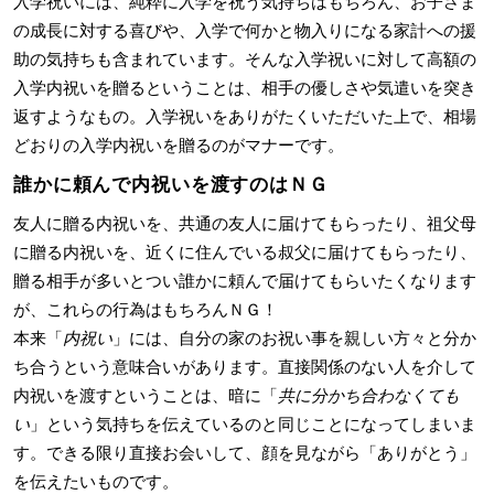
入学祝いには、純粋に入学を祝う気持ちはもちろん、お子さま
の成長に対する喜びや、入学で何かと物入りになる家計への援
助の気持ちも含まれています。そんな入学祝いに対して高額の
入学内祝いを贈るということは、相手の優しさや気遣いを突き
返すようなもの。入学祝いをありがたくいただいた上で、相場
どおりの入学内祝いを贈るのがマナーです。
誰かに頼んで内祝いを渡すのはＮＧ
友人に贈る内祝いを、共通の友人に届けてもらったり、祖父母
に贈る内祝いを、近くに住んでいる叔父に届けてもらったり、
贈る相手が多いとつい誰かに頼んで届けてもらいたくなります
が、これらの行為はもちろんＮＧ！
本来「
内祝い
」には、自分の家のお祝い事を親しい方々と分か
ち合うという意味合いがあります。直接関係のない人を介して
内祝いを渡すということは、暗に「
共に分かち合わなくても
い
」という気持ちを伝えているのと同じことになってしまいま
す。できる限り直接お会いして、顔を見ながら「ありがとう」
を伝えたいものです。