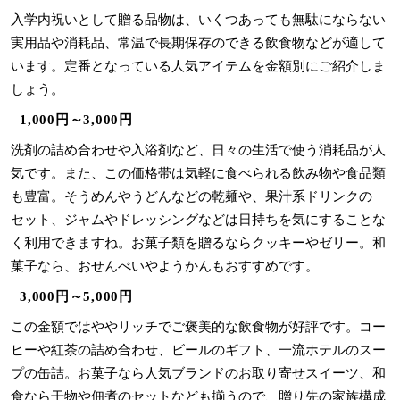
入学内祝いとして贈る品物は、いくつあっても無駄にならない
実用品や消耗品、常温で長期保存のできる飲食物などが適して
います。定番となっている人気アイテムを金額別にご紹介しま
しょう。
1,000円～3,000円
洗剤の詰め合わせや入浴剤など、日々の生活で使う消耗品が人
気です。また、この価格帯は気軽に食べられる飲み物や食品類
も豊富。そうめんやうどんなどの乾麺や、果汁系ドリンクの
セット、ジャムやドレッシングなどは日持ちを気にすることな
く利用できますね。お菓子類を贈るならクッキーやゼリー。和
菓子なら、おせんべいやようかんもおすすめです。
3,000円～5,000円
この金額ではややリッチでご褒美的な飲食物が好評です。コー
ヒーや紅茶の詰め合わせ、ビールのギフト、一流ホテルのスー
プの缶詰。お菓子なら人気ブランドのお取り寄せスイーツ、和
食なら干物や佃煮のセットなども揃うので、贈り先の家族構成