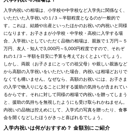
入学内祝いの相場は、小学校や中学校など入学先に関係なく、
いただいた入学祝いの１/３～半額程度となるのが一般的で
す。これは、結婚や出産といったほかのお祝いの内祝いと同様
になります。お子さまが小学校・中学校・高校に入学する場
合、入学祝いとしていただく品物の相場は、親族で１万円～５
万円、友人・知人で3,000円～5,000円程度ですので、それぞ
れの１/３～半額を目安に予算を考えておくとよいでしょう。
しかし、両親（お子さまにとっての祖父母）や親しい親族など
から高額の入学祝いをいただいた場合、内祝いは相場どおりで
なくても構いません。なぜなら、高額のお祝いには、お子さま
の入学で物入りになることに対する援助の気持ちが含まれてい
るからです。それに対して同様の相場で内祝いを贈ってしまう
と、援助の気持ちを無視したようにも受け取られかねません。
内祝いの品物は控えめにして、入学式の写真を贈ったり、食事
会を開くなどしたほうがきっと喜ばれるでしょう。
入学内祝いは何がおすすめ？ 金額別にご紹介