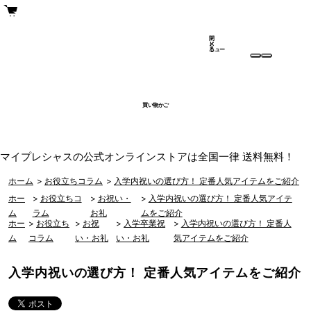
閉
メ
じ
ニュー
る
買い物かご
マイプレシャスの公式オンラインストアは全国一律 送料無料！
ホーム
>
お役立ちコラム
>
入学内祝いの選び方！ 定番人気アイテムをご紹介
ホー
>
お役立ちコ
>
お祝い・
>
入学内祝いの選び方！ 定番人気アイテ
ム
ラム
お礼
ムをご紹介
ホー
>
お役立ち
>
お祝
>
入学卒業祝
>
入学内祝いの選び方！ 定番人
ム
コラム
い・お礼
い・お礼
気アイテムをご紹介
入学内祝いの選び方！ 定番人気アイテムをご紹介