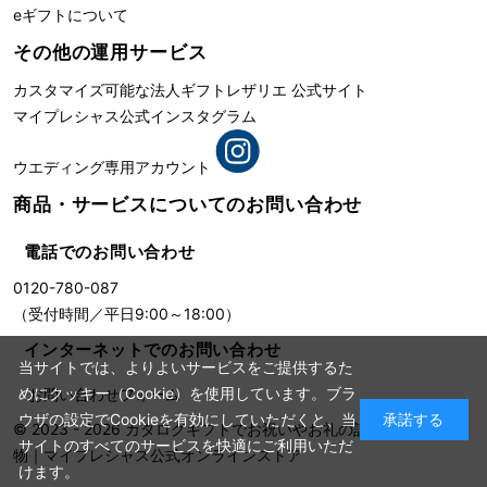
eギフトについて
その他の運用サービス
カスタマイズ可能な法人ギフト
レザリエ 公式サイト
マイプレシャス公式インスタグラム
ウエディング専用アカウント
商品・サービスについての
お問い合わせ
電話でのお問い合わせ
0120-780-087
（受付時間／平日9:00～18:00）
インターネットでのお問い合わせ
当サイトでは、よりよいサービスをご提供するた
めにクッキー（Cookie）を使用しています。ブラ
お問い合わせフォーム
ウザの設定でCookieを有効にしていただくと、当
承諾する
© 2023 - 2026
カタログギフトでお祝いやお礼の記念に残る贈り
サイトのすべてのサービスを快適にご利用いただ
物
｜
マイプレシャス公式オンラインストア
けます。