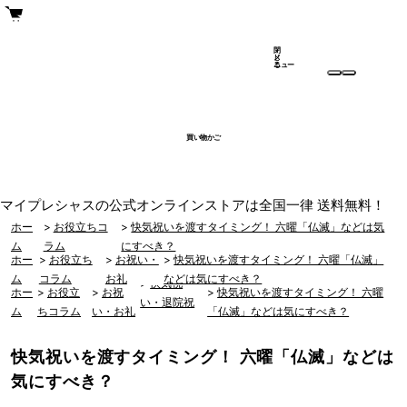
閉
メ
じ
ニュー
る
買い物かご
マイプレシャスの公式オンラインストアは全国一律 送料無料！
ホー
>
お役立ちコ
>
快気祝いを渡すタイミング！ 六曜「仏滅」などは気
ム
ラム
にすべき？
ホー
>
お役立ち
>
お祝い・
>
快気祝いを渡すタイミング！ 六曜「仏滅」
ム
コラム
お礼
などは気にすべき？
>
快気祝
ホー
>
お役立
>
お祝
>
快気祝いを渡すタイミング！ 六曜
い・退院祝
ム
ちコラム
い・お礼
「仏滅」などは気にすべき？
い
快気祝いを渡すタイミング！ 六曜「仏滅」などは
気にすべき？