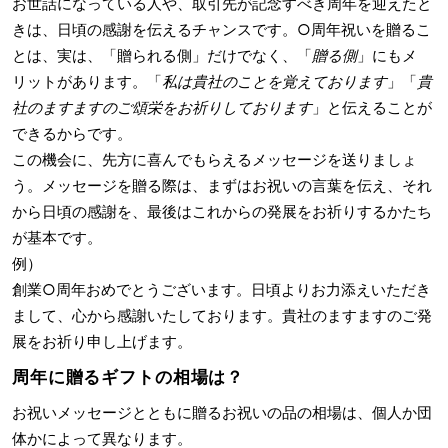
お世話になっている人や、取引先が記念すべき周年を迎えたと
きは、日頃の感謝を伝えるチャンスです。○周年祝いを贈るこ
とは、実は、「贈られる側」だけでなく、「
贈る側
」にもメ
リットがあります。「
私は貴社のことを覚えております
」「
貴
社のますますのご頌栄をお祈りしております
」と伝えることが
できるからです。
この機会に、先方に喜んでもらえるメッセージを送りましょ
う。メッセージを贈る際は、まずはお祝いの言葉を伝え、それ
から日頃の感謝を、最後はこれからの発展をお祈りするかたち
が基本です。
例）
創業○周年おめでとうございます。日頃よりお力添えいただき
まして、心から感謝いたしております。貴社のますますのご発
展をお祈り申し上げます。
周年に贈るギフトの相場は？
お祝いメッセージとともに贈るお祝いの品の相場は、個人か団
体かによって異なります。