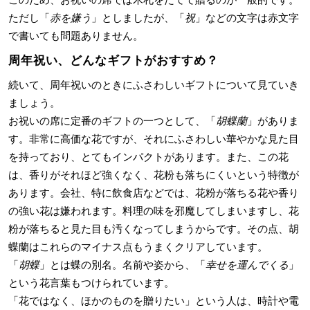
ただし「
赤を嫌う
」としましたが、「
祝
」などの文字は赤文字
で書いても問題ありません。
周年祝い、どんなギフトがおすすめ？
続いて、周年祝いのときにふさわしいギフトについて見ていき
ましょう。
お祝いの席に定番のギフトの一つとして、「
胡蝶蘭
」がありま
す。非常に高価な花ですが、それにふさわしい華やかな見た目
を持っており、とてもインパクトがあります。また、この花
は、香りがそれほど強くなく、花粉も落ちにくいという特徴が
あります。会社、特に飲食店などでは、花粉が落ちる花や香り
の強い花は嫌われます。料理の味を邪魔してしまいますし、花
粉が落ちると見た目も汚くなってしまうからです。その点、胡
蝶蘭はこれらのマイナス点もうまくクリアしています。
「
胡蝶
」とは蝶の別名。名前や姿から、「
幸せを運んでくる
」
という花言葉もつけられています。
「花ではなく、ほかのものを贈りたい」という人は、時計や電