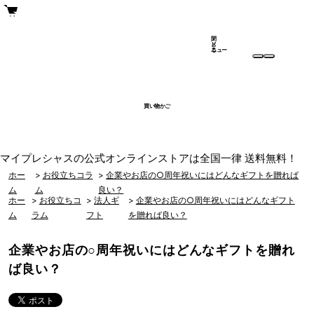
閉
メ
じ
ニュー
る
買い物かご
マイプレシャスの公式オンラインストアは全国一律 送料無料！
ホー
>
お役立ちコラ
>
企業やお店の○周年祝いにはどんなギフトを贈れば
ム
ム
良い？
ホー
>
お役立ちコ
>
法人ギ
>
企業やお店の○周年祝いにはどんなギフト
ム
ラム
フト
を贈れば良い？
企業やお店の○周年祝いにはどんなギフトを贈れ
ば良い？