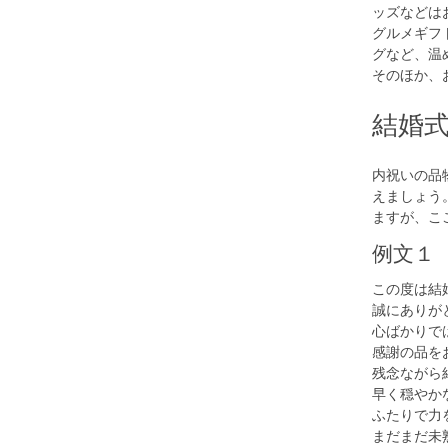
ッズなどは
グルメギフ
グなど、温
そのほか、
結婚
内祝いの品
えましょう
ますが、こ
例文１
この度は結
誠にありが
心ばかりで
感謝の品を
残念ながら
早く穏やか
ふたりで力
まだまだ未