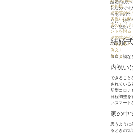
結婚式が延
結婚内祝い
の相場
礼なのです
結婚式が延
もあるので
内祝いは郵
なお、現金
家の中でで
だ、絶対に
ントを贈る
結婚式が延
結婚
に添えるメ
例文１
例文２
コロナ禍な
内祝い
できること
されている
新型コロナ
日程調整を
いスマート
家の中
思うように
るときの気