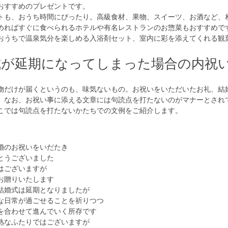
おすすめのプレゼントです。
トも、おうち時間にぴったり。高級食材、果物、スイーツ、お酒など、
めればすぐに食べられるホテルや有名レストランのお惣菜もおすすめで
おうちで温泉気分を楽しめる入浴剤セット、室内に彩を添えてくれる観
式が延期になってしまった場合の内祝
物だけが届くというのも、味気ないもの。お祝いをいただいたお礼、結
。なお、お祝い事に添える文章には句読点を打たないのがマナーとされ
こでは句読点を打たないかたちでの文例をご紹介します。
婚のお祝いをいだたき
とうございました
はございますが
お贈りいたします
結婚式は延期となりましたが
な日常が過ごせることを祈りつつ
を合わせて進んでいく所存です
熟なふたりではございますが