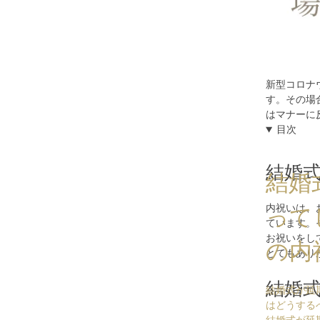
新型コロナ
す。その場
はマナーに
目次
結婚
結婚
内祝いは、
って
ています。
お祝いをし
の内
とてもあり
結婚
結婚式が延
はどうする