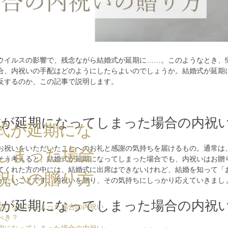
ウイルスの影響で、残念ながら結婚式が延期に……。このようなとき、
合、内祝いの手配はどのようにしたらよいのでしょうか。結婚式が延期
反するのか、この記事で説明します。
式が延期になってしまった場合の内祝
式が延期にな
お祝いをいただいたことへのお礼と感謝の気持ちを届けるもの。通常は
しまった場合
そう考えると、結婚式が延期になってしまった場合でも、内祝いはお贈
てくれた方の中には、結婚式に出席はできないけれど、結婚を知って「
祝いの贈り方
がたいことです。内祝いを贈り、その気持ちにしっかり応えていきまし
式が延期になってしまった場合の内祝
期になってしまった場合の内祝い
べき？