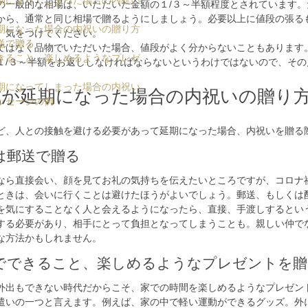
期になってしまった場合の内祝い
の一般的な相場は、いただいた金額の１/３～半額程度とされています
から、通常と同じ相場で贈るようにしましょう。必要以上に値段の張る
期になった場合の内祝いの贈り方
、気をつけてください。
送で贈る
ではなく品物でいただいた場合、値段がよく分からないこともあります
きること、楽しめるようなプレゼ
１/３～半額をお返ししなければならないというわけではないので、そ
期になってしまった場合の内祝い
式が延期になった場合の内祝いの贈り
ッセージの例
ど、人との接触を避ける必要があって延期になった場合、内祝いを贈る
は郵送で贈る
なら直接会い、顔を見てお礼の気持ちを伝えたいところですが、コロナ
ときは、会いに行くことは避けたほうがよいでしょう。郵送、もしくは
を気にすることなく人と会えるようになったら、直接、手渡しするとい
する必要があり、相手にとって負担となってしまうことも。親しい仲で
な方法かもしれません。
でできること、楽しめるようなプレゼントを贈
外出もできない時代だからこそ、家での時間を楽しめるようなプレゼン
遣いの一つと言えます。例えば、家の中で軽い運動ができるグッズ。外