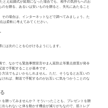
。たとえ結婚式が延期になった場合でも、相手の気持ちへのお
ものを贈る、あるいは安いものを贈ると、失礼にあたること
。その場合は、インターネットなどで調べてみましょう。た
の点は柔軟に考えてみてください。
方
際には次のことを心がけるようにします。
禍で、なかでも緊急事態宣言やまん延防止等重点措置が発令
配送で手配することが基本です。
う方法でもよいかもしれません。ただ、そうなるとお互いの
なければ、郵送で手配するのがお互いに気をつかうことのな
る
トを贈ってみませんか？ そういったことも、プレゼントを贈
に出られないと体を動かす機会が減りがちなので、筋トレグ