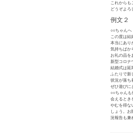
これからも
どうぞよろ
例文２
○○ちゃんへ
この度は結
本当にあり
気持ちばか
お礼の品を
新型コロナ
結婚式は延
ふたりで新
状況が落ち
ぜひ遊びに
○○ちゃん
会えるとき
やむを得な
しょう。お
況報告も兼