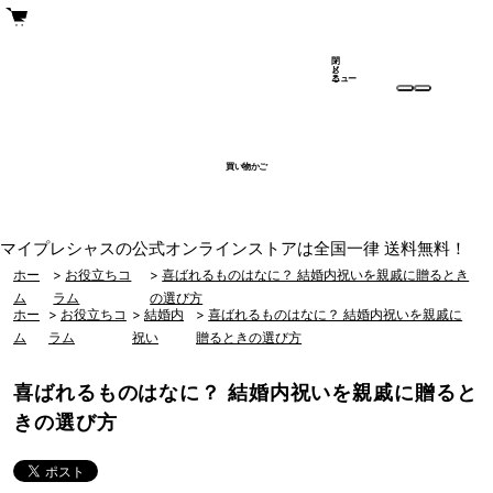
閉
メ
じ
ニュー
る
買い物かご
マイプレシャスの公式オンラインストアは全国一律 送料無料！
ホー
>
お役立ちコ
>
喜ばれるものはなに？ 結婚内祝いを親戚に贈るとき
ム
ラム
の選び方
ホー
>
お役立ちコ
>
結婚内
>
喜ばれるものはなに？ 結婚内祝いを親戚に
ム
ラム
祝い
贈るときの選び方
喜ばれるものはなに？ 結婚内祝いを親戚に贈ると
きの選び方