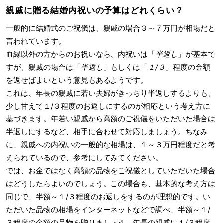
親戚に贈る結婚内祝いの予算はどれくらい？
一般的に結婚式のご祝儀は、親戚の場合３～７万円が相場だと
言われています。
血縁以外の方からのお祝いなら、内祝いは「
半返し
」が基本で
すが、親戚の場合は「
半返し
」もしくは「
１/３
」程度の金額
を返せばよいという意見もあるようです。
これは、年長の親戚に若い夫婦がきっちり半返しするよりも、
少し甘えて１/３程度のお返しにするのが相応という考え方に
基づきます。年若い親戚から高額のご祝儀をいただいた場合は
半返しにするなど、相手に合わせて対応しましょう。ちなみ
に、親戚への内祝いの一般的な相場は、１～３万円程度だと考
えられているので、参考にしてみてください。
では、お金ではなく高額の品物をご祝儀としていただいた場合
はどうしたらよいのでしょう。この場合も、基本的な考え方は
同じで、半額～１/３程度のお返しをするのが理想的です。い
ただいた品物の相場をインターネットなどで調べ、半額～１/
３程度の金額の品物を贈りましょう。年長の親戚に１/３程度