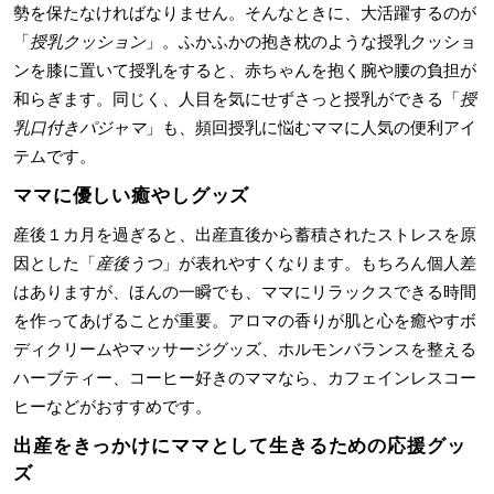
勢を保たなければなりません。そんなときに、大活躍するのが
「
授乳クッション
」。ふかふかの抱き枕のような授乳クッショ
ンを膝に置いて授乳をすると、赤ちゃんを抱く腕や腰の負担が
和らぎます。同じく、人目を気にせずさっと授乳ができる「
授
乳口付きパジャマ
」も、頻回授乳に悩むママに人気の便利アイ
テムです。
ママに優しい癒やしグッズ
産後１カ月を過ぎると、出産直後から蓄積されたストレスを原
因とした「
産後うつ
」が表れやすくなります。もちろん個人差
はありますが、ほんの一瞬でも、ママにリラックスできる時間
を作ってあげることが重要。アロマの香りが肌と心を癒やすボ
ディクリームやマッサージグッズ、ホルモンバランスを整える
ハーブティー、コーヒー好きのママなら、カフェインレスコー
ヒーなどがおすすめです。
出産をきっかけにママとして生きるための応援グッ
ズ