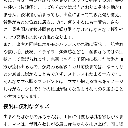
を伴い（後陣痛）、しばらくの間は思うとおりに身体を動かせ
ません。後陣痛が治まっても、出産によってできた傷が癒え、
骨盤がもとの位置に戻るまでは、何をするにも一苦労。さら
に、昼夜問わず数時間おきに繰り返さなければならない授乳や
おむつ交換も大変な負担となります。
また、出産と同時にホルモンバランスが急激に変化し、肌荒れ
や抜け毛、便秘、イライラ、焦燥感なども、産後ならではの症
状として挙げられます。悪露（おろ：子宮内に残った胎盤と血
液が流れ出るもの）が終わる産後１カ月前後までは、ゆっくり
とお風呂に浸かることもできず、ストレスもたまる一方です。
そんなママへ贈るプレゼントは、ママが抱える悩みをイメージ
しながら、少しでもその負担が軽くなるようなものを選ぶこと
が大切になります。
授乳に便利なグッズ
生まれたばかりの赤ちゃんは、１日に何度も母乳を欲しがりま
す。ママは、母乳を欲しがる度に赤ちゃんを抱き上げ、同じ姿