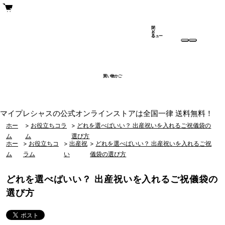
閉
メ
じ
ニュー
る
買い物かご
マイプレシャスの公式オンラインストアは全国一律 送料無料！
ホー
>
お役立ちコラ
>
どれを選べばいい？ 出産祝いを入れるご祝儀袋の
ム
ム
選び方
ホー
>
お役立ちコ
>
出産祝
>
どれを選べばいい？ 出産祝いを入れるご祝
ム
ラム
い
儀袋の選び方
どれを選べばいい？ 出産祝いを入れるご祝儀袋の
選び方