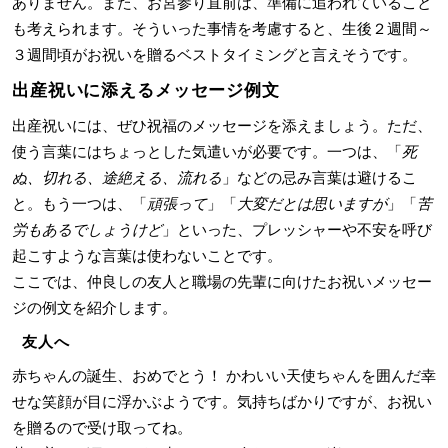
ありません。また、お宮参り直前は、準備に追われていること
も考えられます。そういった事情を考慮すると、生後２週間～
３週間頃がお祝いを贈るベストタイミングと言えそうです。
出産祝いに添えるメッセージ例文
出産祝いには、ぜひ祝福のメッセージを添えましょう。ただ、
使う言葉にはちょっとした気遣いが必要です。一つは、「
死
ぬ、切れる、途絶える、流れる
」などの忌み言葉は避けるこ
と。もう一つは、「
頑張って
」「
大変だとは思いますが
」「
苦
労もあるでしょうけど
」といった、プレッシャーや不安を呼び
起こすような言葉は使わないことです。
ここでは、仲良しの友人と職場の先輩に向けたお祝いメッセー
ジの例文を紹介します。
友人へ
赤ちゃんの誕生、おめでとう！ かわいい天使ちゃんを囲んだ幸
せな笑顔が目に浮かぶようです。気持ちばかりですが、お祝い
を贈るので受け取ってね。