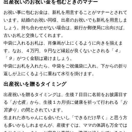
出産祝いのお祝い金を包むときのマナー
お祝い事に包むお金は、新札を用意することがマナーとされて
います。結婚のお祝い同様、出産のお祝いでも新札を用意しま
しょう。持ち合わせがない場合は、銀行か郵便局に出向けば、
古いお札と交換してくれます。
中袋に入れるお札は、肖像画が上にくるように向きを揃えま
す。なお、４万円、９円など縁起が良くないとされる「
４
」
「
９
」がつく金額は避けましょう。
中袋にお札を入れたら、中袋をご祝儀袋に入れ、下からの折り
返しが上にくるように重ねて水引を掛けます。
出産祝いを贈るタイミング
出産祝いを贈るタイミングは、生後７目目に名前をお披露目す
る「
お七夜
」から、生後１カ月頃に健康を祈って行われる「
お
宮参り
」の間とされています。
生まれた赤ちゃんにも会いたいし「できるだけ早く」と思う方
も多いかもしれませんが、産後すぐは、ママの体調も万全では