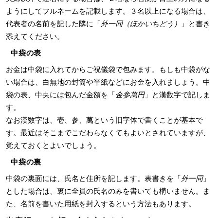
ようにしてフルネームを記載します。３名以上になる場合は、
代表者の名前を記した隣に「
外一同（ほかいちどう）
」と書き
添えてください。
中袋の表
お金は中袋に入れてからご祝儀袋で包みます。もしも中袋がな
い場合は、白無地の封筒や半紙などにお金を入れましょう。中
袋の表、中央には包んだ金額を「
金参萬円
」と漢数字で記しま
す。
なお漢数字は、壱、参、萬という旧字体で書くことが基本で
す。最近はそこまでこだわらなくてもよいとされていますが、
覚えておくとよいでしょう。
中袋の裏
中袋の裏面には、氏名と住所を記します。表書きを「
外一同
」
とした場合は、裏に全員の氏名のみを書いても構いません。ま
た、名前を書いた用紙を封入するという方法もあります。