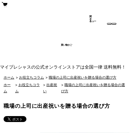
閉
メ
じ
ニュー
る
買い物かご
マイプレシャスの公式オンラインストアは全国一律 送料無料！
ホーム
>
お役立ちコラム
>
職場の上司に出産祝いを贈る場合の選び方
ホー
>
お役立ちコラ
>
出産祝
>
職場の上司に出産祝いを贈る場合の選
ム
ム
い
び方
職場の上司に出産祝いを贈る場合の選び方