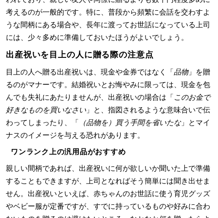
考えるのが一般的です。特に、普段から頻繁に会話を交わすよ
うな間柄にある場合や、長年に渡ってお世話になっている上司
には、少々多めに準備しておいたほうがよいでしょう。
出産祝いを目上の人に贈る際の注意点
目上の人へ贈る出産祝いは、現金や金券ではなく「
品物
」を贈
るのがマナーです。結婚祝いとお悔やみに限っては、現金を包
んでも失礼にあたりませんが、出産祝いの場合は「
このお金で
好きなものを買いなさい
」と、指図されるような意味合いで伝
わってしまったり、「
（品物を）買う手間を省いたな
」とマイ
ナスのイメージを与える恐れがあります。
ワンランク上の汎用品がおすすめ
親しい間柄であれば、出産祝いに何が欲しいか聞いた上で準備
することもできますが、上司となればそう簡単には聞き出せま
せん。出産祝いといえば、赤ちゃんのお世話に使う育児グッズ
やベビー服が定番ですが、すでに持っているものや好みに合わ