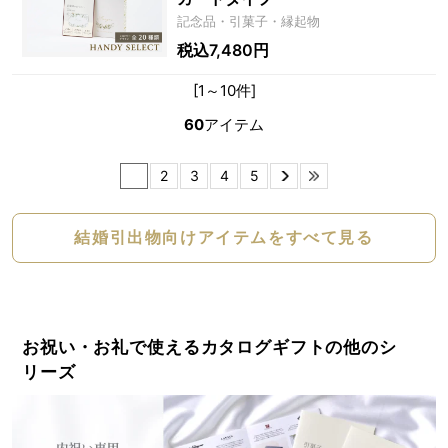
記念品・引菓子・縁起物
税込7,480円
[1～10件]
60
アイテム
1
2
3
4
5
結婚引出物向けアイテムをすべて見る
お祝い・お礼で使えるカタログギフトの他のシ
リーズ