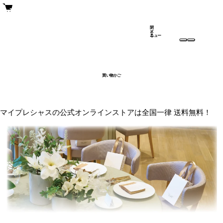
閉
メ
じ
ニュー
る
買い物かご
マイプレシャスの公式オンラインストアは全国一律 送料無料！