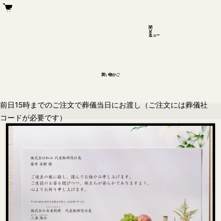
閉
メ
じ
ニュー
る
買い物かご
前日15時までのご注文で葬儀当日にお渡し（ご注文には葬儀社
コードが必要です）