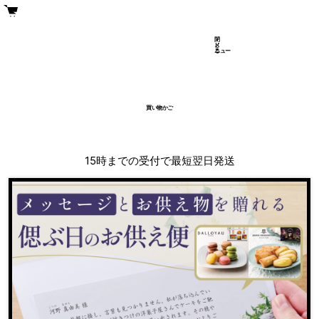
閉
メ
じ
ニュー
る
買い物かご
15時までの受付で最短翌日発送