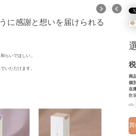
うに感謝と想いを届けられる
。
も和らいでほしい」
税
んでいただけます。
商
。
個
在
数
買