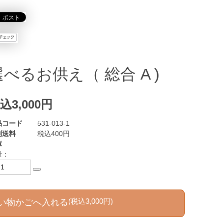
選べるお供え（ 総合 A )
込3,000円
品コード
531-013-1
別送料
税込400円
庫
量：
(税込3,000円)
い物かごへ入れる