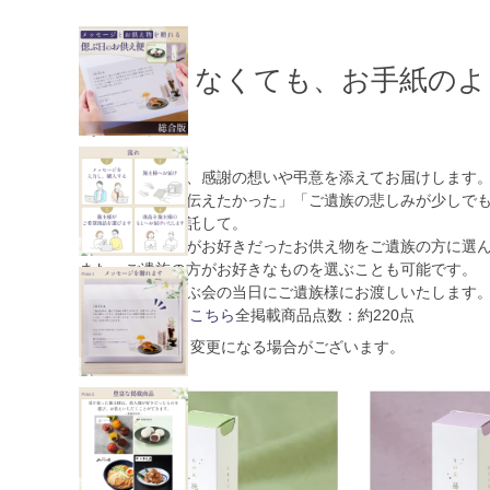
参加できなくても、お手紙のよ
ギフト
選べるギフトに、感謝の想いや弔意を添えてお届けします
「ありがとうを伝えたかった」「ご遺族の悲しみが少しで
そんな想いを、託して。
総合版は故人様がお好きだったお供え物をご遺族の方に選
また、ご遺族の方がお好きなものを選ぶことも可能です。
法事・法要、偲ぶ会の当日にご遺族様にお渡しいたします
WEBカタログはこちら
全掲載商品点数：約220点
※ 掲載内容は、変更になる場合がございます。