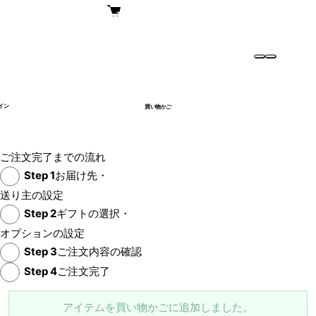
イン
買い物かご
ご注文完了までの流れ
Step
1
お届け先・
送り主の設定
Step
2
ギフトの選択・
オプションの設定
Step
3
ご注文内容の確認
Step
4
ご注文完了
アイテムを買い物かごに追加しました。