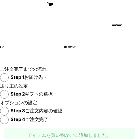
イン
買い物かご
ご注文完了までの流れ
Step
1
お届け先・
送り主の設定
Step
2
ギフトの選択・
オプションの設定
Step
3
ご注文内容の確認
Step
4
ご注文完了
アイテムを買い物かごに追加しました。