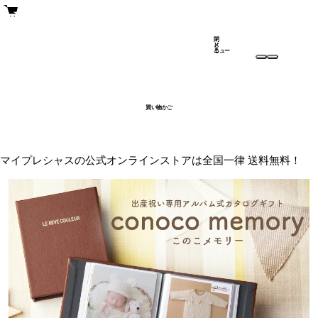
閉
メ
じ
ニュー
る
買い物かご
マイプレシャスの公式オンラインストアは全国一律 送料無料！