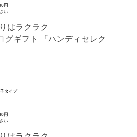
80円
さい
帰りはラクラク
ログギフト 「ハンディセレク
冊子タイプ
80円
さい
帰りはラクラク