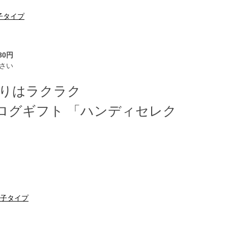
子タイプ
80円
さい
帰りはラクラク
ログギフト 「ハンディセレク
冊子タイプ