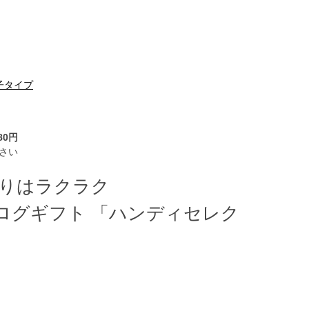
子タイプ
80円
さい
帰りはラクラク
ログギフト 「ハンディセレク