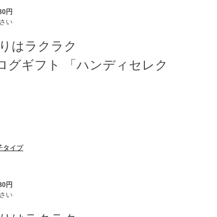
30円
さい
帰りはラクラク
ログギフト 「ハンディセレク
子タイプ
80円
さい