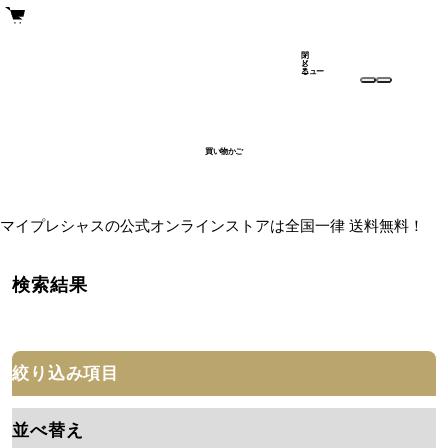
閉
メ
じ
ニュー
る
買い物かご
マイプレシャスの公式オンラインストアは全国一律 送料無料！
検索結果
絞り込み項目
並べ替え